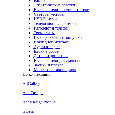
Рамки
Электрические розетки
Выключатели и переключатели
Светорегуляторы
USB Розетки
Телевизионные розетки
Интернет и телефон
Термостаты
Выводы кабеля и заглушки
Накладной монтаж
Аудио и видео
Блоки в сборе
Датчики движения
Выключатели для жалюзи
Звонки и прочее
Монтажные аксессуары
По коллекциям
ArtGallery
AtlasDesign
AtlasDesign Profi54
Glossa