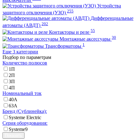
выключатели
Устройства
255
защитного отключения (УЗО)
Дифференциальные
202
автоматы (АВДТ)
55
Контакторы и реле
30
Монтажные аксессуары
1
Трансформаторы
Еще 3 категории
Подбор по параметрам
Количество полюсов
1П
2П
3П
4П
Номинальный ток
40А
63А
Бренд (Сублинейка):
Systeme Electric
Серия оборудования:
Systeme9