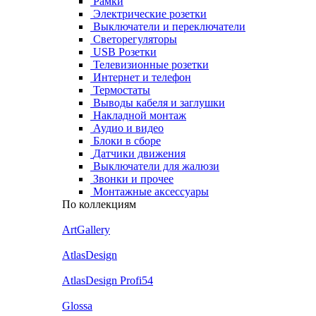
Рамки
Электрические розетки
Выключатели и переключатели
Светорегуляторы
USB Розетки
Телевизионные розетки
Интернет и телефон
Термостаты
Выводы кабеля и заглушки
Накладной монтаж
Аудио и видео
Блоки в сборе
Датчики движения
Выключатели для жалюзи
Звонки и прочее
Монтажные аксессуары
По коллекциям
ArtGallery
AtlasDesign
AtlasDesign Profi54
Glossa