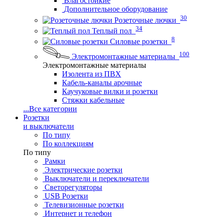
Влагостойкие
Дополнительное оборудование
30
Розеточные лючки
34
Теплый пол
8
Силовые розетки
100
Электромонтажные материалы
Электромонтажные материалы
Изолента из ПВХ
Кабель-каналы арочные
Каучуковые вилки и розетки
Стяжки кабельные
...
Все категории
Розетки
и выключатели
По типу
По коллекциям
По типу
Рамки
Электрические розетки
Выключатели и переключатели
Светорегуляторы
USB Розетки
Телевизионные розетки
Интернет и телефон