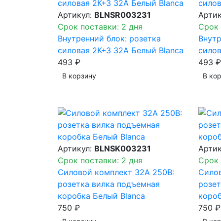
Артикул:
BLNSR003231
Арти
Срок поставки: 2 дня
Срок 
Внутренний блок: розетка
Внутр
силовая 2К+З 32А Белый Blanca
силов
493 ₽
493 ₽
В корзинy
В ко
Артикул:
BLNSK003231
Арти
Срок поставки: 2 дня
Срок 
Силовой комплект 32А 250В:
Силов
розетка вилка подъемная
розет
коробка Белый Blanca
короб
750 ₽
750 ₽