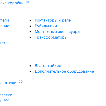
45
ные коробки
атели
Контакторы и реле
вание
Рубильники
Монтажные аксессуары
Трансформаторы
маты
Влагостойкие
Дополнительное оборудование
30
ые лючки
8
озетки
100
ы