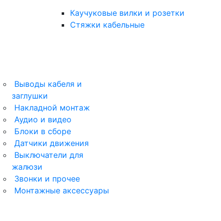
Каучуковые вилки и розетки
Стяжки кабельные
Выводы кабеля и
заглушки
ArtGallery
Накладной монтаж
Аудио и видео
AtlasDesign
Блоки в сборе
Датчики движения
AtlasDesign Profi54
Выключатели для
жалюзи
Glossa
Звонки и прочее
Монтажные аксессуары
Unica New
Blanca