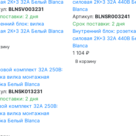
кул:
BLNSV003231
поставки: 2 дня
Артикул:
BLNSR003241
енний блок: вилка
Срок поставки: 2 дня
ая 2К+З 32А Белый Blanca
Внутренний блок: розетка
силовая 2К+З 32А 440В Б
Blanca
рзинy
1 104 ₽
В корзинy
кул:
BLNSK013231
поставки: 2 дня
ой комплект 32А 250В:
ка вилка монтажная
ка Белый Blanca