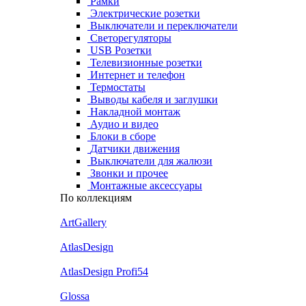
Рамки
Электрические розетки
Выключатели и переключатели
Светорегуляторы
USB Розетки
Телевизионные розетки
Интернет и телефон
Термостаты
Выводы кабеля и заглушки
Накладной монтаж
Аудио и видео
Блоки в сборе
Датчики движения
Выключатели для жалюзи
Звонки и прочее
Монтажные аксессуары
По коллекциям
ArtGallery
AtlasDesign
AtlasDesign Profi54
Glossa