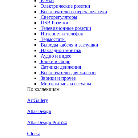
Рамки
Электрические розетки
Выключатели и переключатели
Светорегуляторы
USB Розетки
Телевизионные розетки
Интернет и телефон
Термостаты
Выводы кабеля и заглушки
Накладной монтаж
Аудио и видео
Блоки в сборе
Датчики движения
Выключатели для жалюзи
Звонки и прочее
Монтажные аксессуары
По коллекциям
ArtGallery
AtlasDesign
AtlasDesign Profi54
Glossa