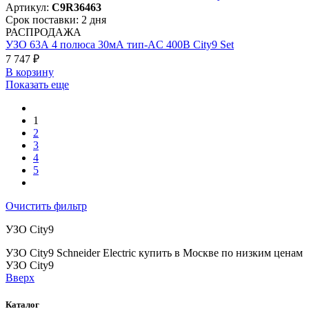
Артикул:
C9R36463
Срок поставки: 2 дня
РАСПРОДАЖА
УЗО 63А 4 полюса 30мА тип-AC 400В City9 Set
7 747 ₽
В корзинy
Показать еще
1
2
3
4
5
Очистить фильтр
УЗО City9
УЗО City9 Schneider Electric купить в Москве по низким ценам
УЗО City9
Вверх
Каталог