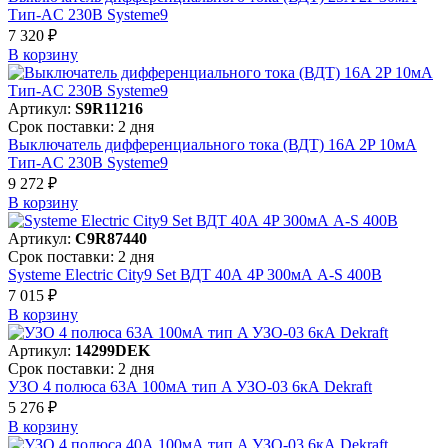
Тип-AC 230В Systeme9
7 320 ₽
В корзинy
Артикул:
S9R11216
Срок поставки: 2 дня
Выключатель дифференциального тока (ВДТ) 16A 2P 10мА
Тип-AC 230В Systeme9
9 272 ₽
В корзинy
Артикул:
C9R87440
Срок поставки: 2 дня
Systeme Electric City9 Set ВДТ 40А 4P 300мА A-S 400В
7 015 ₽
В корзинy
Артикул:
14299DEK
Срок поставки: 2 дня
УЗО 4 полюса 63А 100мА тип A УЗО-03 6кА Dekraft
5 276 ₽
В корзинy