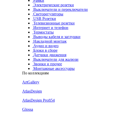
Рамки
Электрические розетки
Выключатели и переключатели
Светорегуляторы
USB Розетки
Телевизионные розетки
Интернет и телефон
Термостаты
Выводы кабеля и заглушки
Накладной монтаж
Аудио и видео
Блоки в сборе
Датчики движения
Выключатели для жалюзи
Звонки и прочее
Монтажные аксессуары
По коллекциям
ArtGallery
AtlasDesign
AtlasDesign Profi54
Glossa