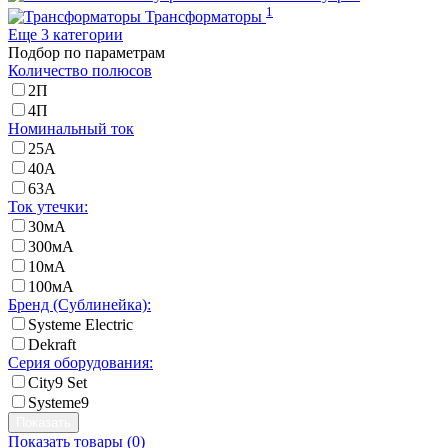
1
Трансформаторы
Еще 3 категории
Подбор по параметрам
Количество полюсов
2П
4П
Номинальный ток
25А
40А
63А
Ток утечки:
30мА
300мА
10мА
100мА
Бренд (Сублинейка):
Systeme Electric
Dekraft
Серия оборудования:
City9 Set
Systeme9
Показать товары (
0
)