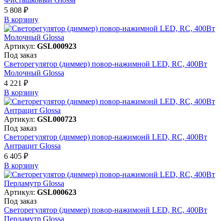
5 808 ₽
В корзинy
Артикул:
GSL000923
Под заказ
Светорегулятор (диммер) повор-нажимной LED, RC, 400Вт
Молочный Glossa
4 221 ₽
В корзинy
Артикул:
GSL000723
Под заказ
Светорегулятор (диммер) повор-нажимонй LED, RC, 400Вт
Антрацит Glossa
6 405 ₽
В корзинy
Артикул:
GSL000623
Под заказ
Светорегулятор (диммер) повор-нажимонй LED, RC, 400Вт
Перламутр Glossa