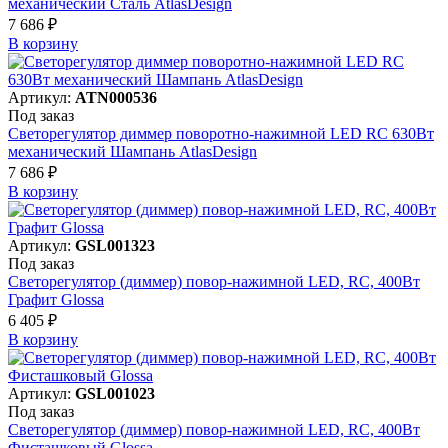
механический Сталь AtlasDesign
7 686 ₽
В корзинy
Артикул:
ATN000536
Под заказ
Светорегулятор диммер поворотно-нажимной LED RC 630Вт
механический Шампань AtlasDesign
7 686 ₽
В корзинy
Артикул:
GSL001323
Под заказ
Светорегулятор (диммер) повор-нажимной LED, RC, 400Вт
Графит Glossa
6 405 ₽
В корзинy
Артикул:
GSL001023
Под заказ
Светорегулятор (диммер) повор-нажимной LED, RC, 400Вт
Фисташковый Glossa