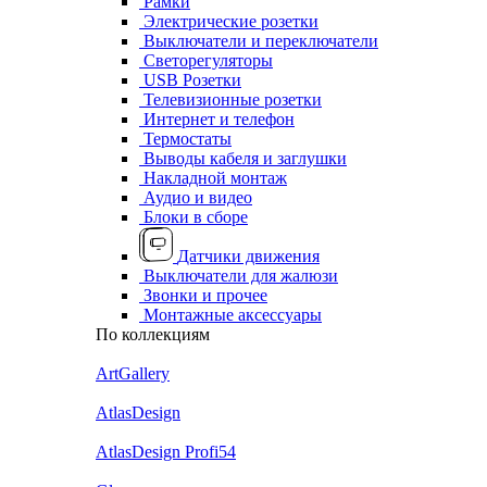
Рамки
Электрические розетки
Выключатели и переключатели
Светорегуляторы
USB Розетки
Телевизионные розетки
Интернет и телефон
Термостаты
Выводы кабеля и заглушки
Накладной монтаж
Аудио и видео
Блоки в сборе
Датчики движения
Выключатели для жалюзи
Звонки и прочее
Монтажные аксессуары
По коллекциям
ArtGallery
AtlasDesign
AtlasDesign Profi54