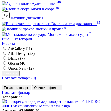
40
Аудио и видео
58
Блоки в сборе
1
Датчики движения
35
Выключатели для жалюзи
9
Звонки и прочее
74
Монтажные аксессуары
Еще 11 категорий
Коллекция
ArtGallery (
11
)
AtlasDesign (
23
)
Blanca (
7
)
Glossa (
46
)
Unica New (
12
)
Показать товары (
0
)
Показать товары
Очистить фильтр
Показать фильтр
Товаров:
99
Артикул:
ATN000123