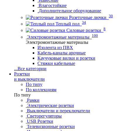
Навесные
Влагостойкие
Дополнительное оборудование
30
Розеточные лючки
34
Теплый пол
8
Силовые розетки
100
Электромонтажные материалы
Электромонтажные материалы
Изолента из ПВХ
Кабель-каналы арочные
Каучуковые вилки и розетки
Стяжки кабельные
...
Все категории
Розетки
и выключатели
По типу
По коллекциям
По типу
Рамки
Электрические розетки
Выключатели и переключатели
Светорегуляторы
USB Розетки
Телевизионные розетки