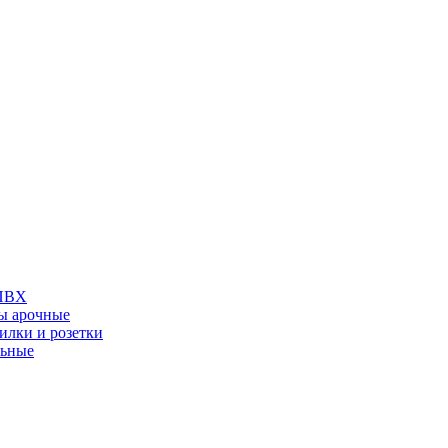
 ПВХ
ы арочные
илки и розетки
льные