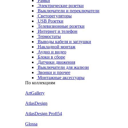
Рамки
Электрические розетки
Выключатели и переключатели
Светорегуляторы
USB Розетки
Телевизионные розетки
Интернет и телефон
Термостаты
Выводы кабеля и заглушки
Накладной монтаж
Аудио и видео
Блоки в сборе
Датчики движения
Выключатели для жалюзи
Звонки и прочее
Монтажные аксессуары
По коллекциям
ArtGallery
AtlasDesign
AtlasDesign Profi54
Glossa