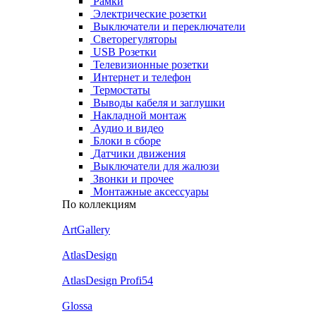
Рамки
Электрические розетки
Выключатели и переключатели
Светорегуляторы
USB Розетки
Телевизионные розетки
Интернет и телефон
Термостаты
Выводы кабеля и заглушки
Накладной монтаж
Аудио и видео
Блоки в сборе
Датчики движения
Выключатели для жалюзи
Звонки и прочее
Монтажные аксессуары
По коллекциям
ArtGallery
AtlasDesign
AtlasDesign Profi54
Glossa