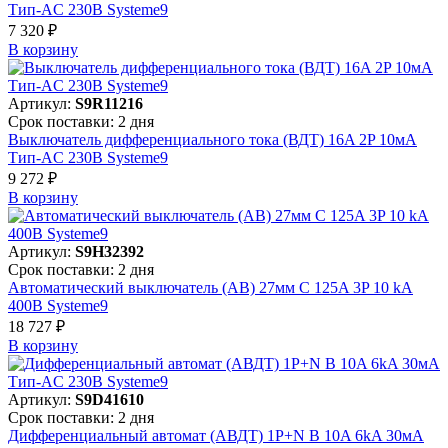
Тип-AC 230В Systeme9
7 320 ₽
В корзинy
Артикул:
S9R11216
Срок поставки: 2 дня
Выключатель дифференциального тока (ВДТ) 16A 2P 10мА
Тип-AC 230В Systeme9
9 272 ₽
В корзинy
Артикул:
S9H32392
Срок поставки: 2 дня
Автоматический выключатель (АВ) 27мм C 125A 3P 10 kA
400В Systeme9
18 727 ₽
В корзинy
Артикул:
S9D41610
Срок поставки: 2 дня
Дифференциальный автомат (АВДТ) 1P+N B 10A 6kA 30мА