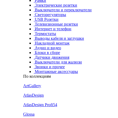
Рамки
Электрические розетки
Выключатели и переключатели
Светорегуляторы
USB Розетки
Телевизионные розетки
Интернет и телефон
Термостаты
Выводы кабеля и заглушки
Накладной монтаж
Аудио и видео
Блоки в сборе
Датчики движения
Выключатели для жалюзи
Звонки и прочее
Монтажные аксессуары
По коллекциям
ArtGallery
AtlasDesign
AtlasDesign Profi54
Glossa