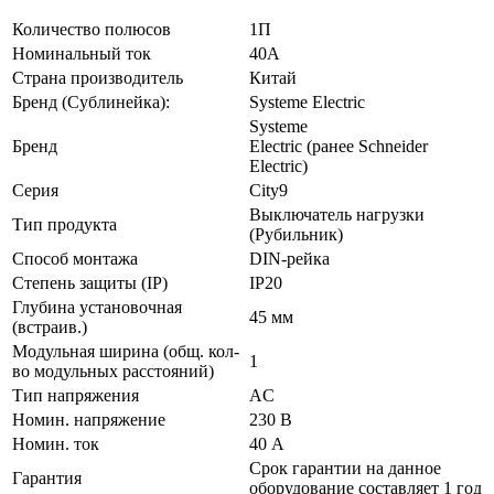
Количество полюсов
1П
Номинальный ток
40А
Страна производитель
Китай
Бренд (Сублинейка):
Systeme Electric
Systeme
Бренд
Electric (ранее Schneider
Electric)
Серия
City9
Выключатель нагрузки
Тип продукта
(Рубильник)
Способ монтажа
DIN-рейка
Степень защиты (IP)
IP20
Глубина установочная
45 мм
(встраив.)
Модульная ширина (общ. кол-
1
во модульных расстояний)
Тип напряжения
AC
Номин. напряжение
230 В
Номин. ток
40 А
Срок гарантии на данное
Гарантия
оборудование составляет 1 год