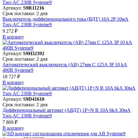
Артикул:
S9R11216
Срок поставки: 2 дня
Выключатель дифференциального тока (ВДТ) 16A 2P 10мА
Тип-AC 230В Systeme9
9 272 ₽
В корзинy
Артикул:
S9H32392
Срок поставки: 2 дня
Автоматический выключатель (АВ) 27мм C 125A 3P 10 kA
400В Systeme9
18 727 ₽
В корзинy
Артикул:
S9D41610
Срок поставки: 2 дня
Дифференциальный автомат (АВДТ) 1P+N B 10A 6kA 30мА
Тип-AC 230В Systeme9
7 869 ₽
В корзинy