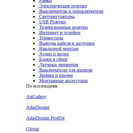
Рамки
Электрические розетки
Выключатели и переключатели
Светорегуляторы
USB Розетки
Телевизионные розетки
Интернет и телефон
Термостаты
Выводы кабеля и заглушки
Накладной монтаж
Аудио и видео
Блоки в сборе
Датчики движения
Выключатели для жалюзи
Звонки и прочее
Монтажные аксессуары
По коллекциям
ArtGallery
AtlasDesign
AtlasDesign Profi54
Glossa