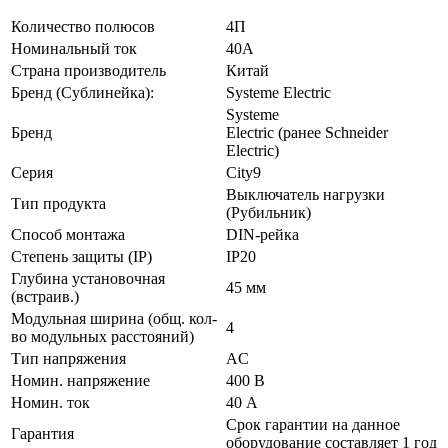
Количество полюсов
4П
Номинальный ток
40А
Страна производитель
Китай
Бренд (Сублинейка):
Systeme Electric
Systeme
Бренд
Electric (ранее Schneider
Electric)
Серия
City9
Выключатель нагрузки
Тип продукта
(Рубильник)
Способ монтажа
DIN-рейка
Степень защиты (IP)
IP20
Глубина установочная
45 мм
(встраив.)
Модульная ширина (общ. кол-
4
во модульных расстояний)
Тип напряжения
AC
Номин. напряжение
400 В
Номин. ток
40 А
Срок гарантии на данное
Гарантия
оборудование составляет 1 год