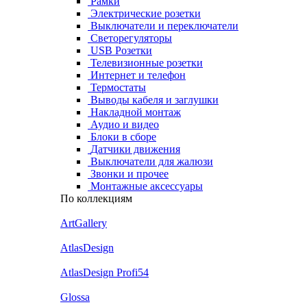
Рамки
Электрические розетки
Выключатели и переключатели
Светорегуляторы
USB Розетки
Телевизионные розетки
Интернет и телефон
Термостаты
Выводы кабеля и заглушки
Накладной монтаж
Аудио и видео
Блоки в сборе
Датчики движения
Выключатели для жалюзи
Звонки и прочее
Монтажные аксессуары
По коллекциям
ArtGallery
AtlasDesign
AtlasDesign Profi54
Glossa