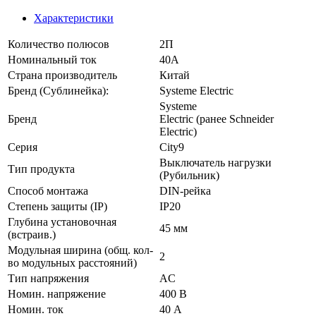
Характеристики
Количество полюсов
2П
Номинальный ток
40А
Страна производитель
Китай
Бренд (Сублинейка):
Systeme Electric
Systeme
Бренд
Electric (ранее Schneider
Electric)
Серия
City9
Выключатель нагрузки
Тип продукта
(Рубильник)
Способ монтажа
DIN-рейка
Степень защиты (IP)
IP20
Глубина установочная
45 мм
(встраив.)
Модульная ширина (общ. кол-
2
во модульных расстояний)
Тип напряжения
AC
Номин. напряжение
400 В
Номин. ток
40 А