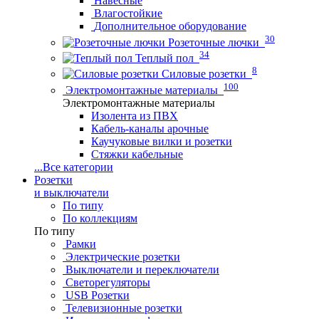
Навесные
Влагостойкие
Дополнительное оборудование
30
Розеточные лючки
34
Теплый пол
8
Силовые розетки
100
Электромонтажные материалы
Электромонтажные материалы
Изолента из ПВХ
Кабель-каналы арочные
Каучуковые вилки и розетки
Стяжки кабельные
...
Все категории
Розетки
и выключатели
По типу
По коллекциям
По типу
Рамки
Электрические розетки
Выключатели и переключатели
Светорегуляторы
USB Розетки
Телевизионные розетки