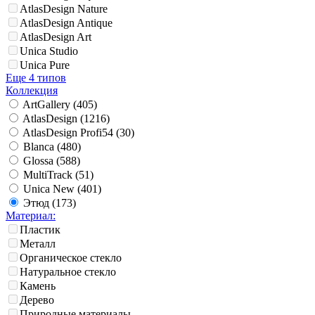
AtlasDesign Nature
AtlasDesign Antique
AtlasDesign Art
Unica Studio
Unica Pure
Еще 4 типов
Коллекция
ArtGallery (
405
)
AtlasDesign (
1216
)
AtlasDesign Profi54 (
30
)
Blanca (
480
)
Glossa (
588
)
MultiTrack (
51
)
Unica New (
401
)
Этюд (
173
)
Материал:
Пластик
Металл
Органическое стекло
Натуральное стекло
Камень
Дерево
Природные материалы