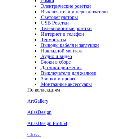
Рамки
Электрические розетки
Выключатели и переключатели
Светорегуляторы
USB Розетки
Телевизионные розетки
Интернет и телефон
Термостаты
Выводы кабеля и заглушки
Накладной монтаж
Аудио и видео
Блоки в сборе
Датчики движения
Выключатели для жалюзи
Звонки и прочее
Монтажные аксессуары
По коллекциям
ArtGallery
AtlasDesign
AtlasDesign Profi54
Glossa