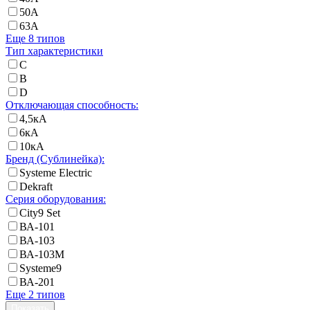
50А
63А
Еще 8 типов
Тип характеристики
C
B
D
Отключающая способность:
4,5кА
6кА
10кА
Бренд (Сублинейка):
Systeme Electric
Dekraft
Серия оборудования:
City9 Set
ВА-101
ВА-103
ВА-103M
Systeme9
ВА-201
Еще 2 типов