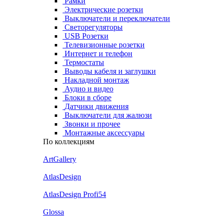
Рамки
Электрические розетки
Выключатели и переключатели
Светорегуляторы
USB Розетки
Телевизионные розетки
Интернет и телефон
Термостаты
Выводы кабеля и заглушки
Накладной монтаж
Аудио и видео
Блоки в сборе
Датчики движения
Выключатели для жалюзи
Звонки и прочее
Монтажные аксессуары
По коллекциям
ArtGallery
AtlasDesign
AtlasDesign Profi54
Glossa