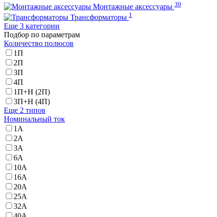
30
Монтажные аксессуары
1
Трансформаторы
Еще 3 категории
Подбор по параметрам
Количество полюсов
1П
2П
3П
4П
1П+Н (2П)
3П+Н (4П)
Еще 2 типов
Номинальный ток
1А
2А
3A
6А
10А
16А
20А
25А
32А
40А