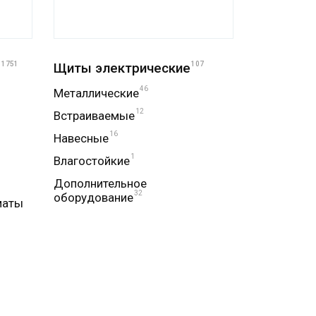
е
1751
Щиты электрические
107
46
Металлические
12
Встраиваемые
16
Навесные
1
Влагостойкие
Дополнительное
32
оборудование
маты