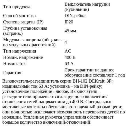
Выключатель нагрузки
Тип продукта
(Рубильник)
Способ монтажа
DIN-рейка
Степень защиты (IP)
IP20
Глубина установочная
45 мм
(встраив.)
Модульная ширина (общ. кол-
4
во модульных расстояний)
Тип напряжения
AC
Номин. напряжение
400 В
Номин. ток
63 А
Срок гарантии на данное
Гарантия
оборудование составляет 1 год
Выключатель-разъединитель серии ВН-102 DEKraft; 3P;
номинальный ток 63 А; установка – на DIN-рейку;
установочное положение - любое. Выключатели-
разъединители применяются для ручного включения/
отключения сетей напряжением до 400 В. Специальные
мостиковые контакты обеспечивают надежный разрыв цепи;
они полностью исключают возможность перекрытия дугой по
изоляции. Усиленная рукоятка управления обеспечивает
большое количество включений/отключений.