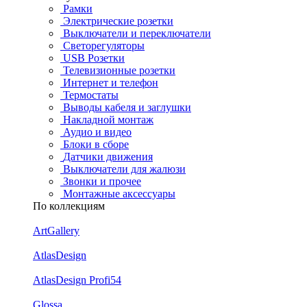
Рамки
Электрические розетки
Выключатели и переключатели
Светорегуляторы
USB Розетки
Телевизионные розетки
Интернет и телефон
Термостаты
Выводы кабеля и заглушки
Накладной монтаж
Аудио и видео
Блоки в сборе
Датчики движения
Выключатели для жалюзи
Звонки и прочее
Монтажные аксессуары
По коллекциям
ArtGallery
AtlasDesign
AtlasDesign Profi54
Glossa