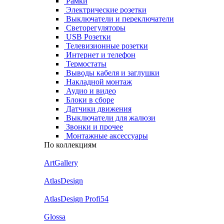
Рамки
Электрические розетки
Выключатели и переключатели
Светорегуляторы
USB Розетки
Телевизионные розетки
Интернет и телефон
Термостаты
Выводы кабеля и заглушки
Накладной монтаж
Аудио и видео
Блоки в сборе
Датчики движения
Выключатели для жалюзи
Звонки и прочее
Монтажные аксессуары
По коллекциям
ArtGallery
AtlasDesign
AtlasDesign Profi54
Glossa