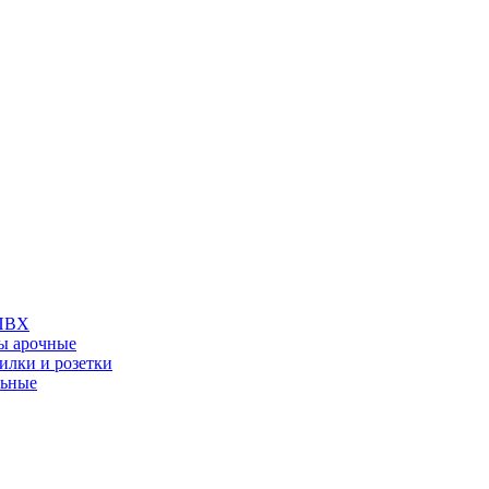
 ПВХ
ы арочные
илки и розетки
льные