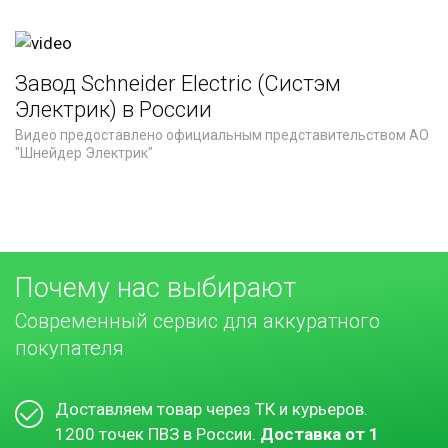
Термостаты
Выводы кабеля и заглушки
Завод Schneider Electric (Систэм
Накладной монтаж
Электрик) в России
Аудио и видео
Видео предоставлено официальным представительством АО
"Шнейдер Электрик"
Блоки в сборе
Датчики движения
Выключатели для жалюзи
Звонки и прочее
Почему нас выбирают
Монтажные аксессуары
Современный сервис для аккуратного
покупателя
Доставляем товар через ТК и курьеров.
1200 точек ПВЗ в России.
Доставка
от 1