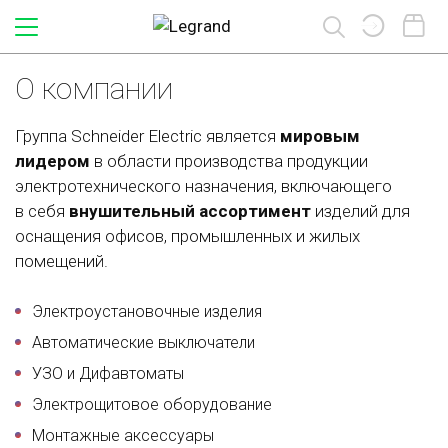
Розетки и выключатели
Силовое оборудование
Щиты электрические
Электромонтажные
О компании
материалы
Группа Schneider Electric является
мировым
По типу
По коллекциям
Металлические
Автоматические
выключатели
лидером
в области производства продукции
Изолента из ПВХ
Встраиваемые
электротехнического назначения, включающего
Рамки
Дополнительное оборудование
Кабель-каналы арочные
в себя
внушительный ассортимент
изделий для
Навесные
Электрические розетки
Устройства защитного
оснащения офисов, промышленных и жилых
Каучуковые вилки и розетки
отключения (УЗО)
Влагостойкие
помещений.
Выключатели и
Стяжки кабельные
переключатели
Дифференциальные
Дополнительное
автоматы (АВДТ)
оборудование
Электроустановочные изделия
Светорегуляторы
Контакторы и реле
Автоматические выключатели
USB Розетки
УЗО и Дифавтоматы
Рубильники
Телевизионные розетки
Электрощитовое оборудование
Монтажные аксессуары
Интернет и телефон
Монтажные аксессуары
Трансформаторы