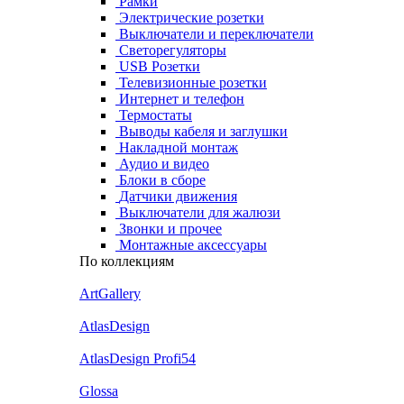
Рамки
Электрические розетки
Выключатели и переключатели
Светорегуляторы
USB Розетки
Телевизионные розетки
Интернет и телефон
Термостаты
Выводы кабеля и заглушки
Накладной монтаж
Аудио и видео
Блоки в сборе
Датчики движения
Выключатели для жалюзи
Звонки и прочее
Монтажные аксессуары
По коллекциям
ArtGallery
AtlasDesign
AtlasDesign Profi54
Glossa