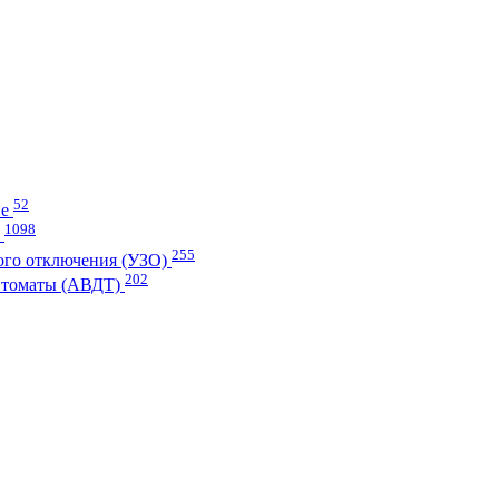
52
ие
1098
и
255
ого отключения (УЗО)
202
втоматы (АВДТ)