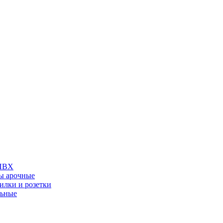
 ПВХ
ы арочные
илки и розетки
льные