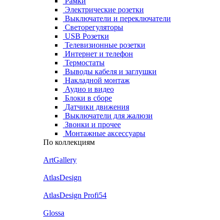
Рамки
Электрические розетки
Выключатели и переключатели
Светорегуляторы
USB Розетки
Телевизионные розетки
Интернет и телефон
Термостаты
Выводы кабеля и заглушки
Накладной монтаж
Аудио и видео
Блоки в сборе
Датчики движения
Выключатели для жалюзи
Звонки и прочее
Монтажные аксессуары
По коллекциям
ArtGallery
AtlasDesign
AtlasDesign Profi54
Glossa