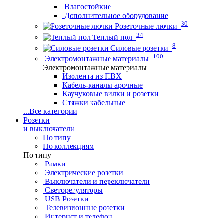
Влагостойкие
Дополнительное оборудование
30
Розеточные лючки
34
Теплый пол
8
Силовые розетки
100
Электромонтажные материалы
Электромонтажные материалы
Изолента из ПВХ
Кабель-каналы арочные
Каучуковые вилки и розетки
Стяжки кабельные
...
Все категории
Розетки
и выключатели
По типу
По коллекциям
По типу
Рамки
Электрические розетки
Выключатели и переключатели
Светорегуляторы
USB Розетки
Телевизионные розетки
Интернет и телефон