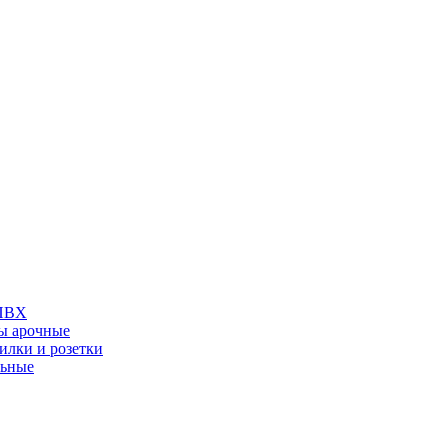
 ПВХ
ы арочные
илки и розетки
льные