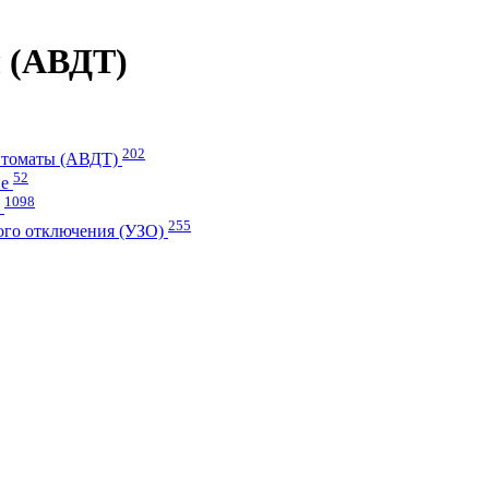
 (АВДТ)
202
втоматы (АВДТ)
52
ие
1098
и
255
ого отключения (УЗО)