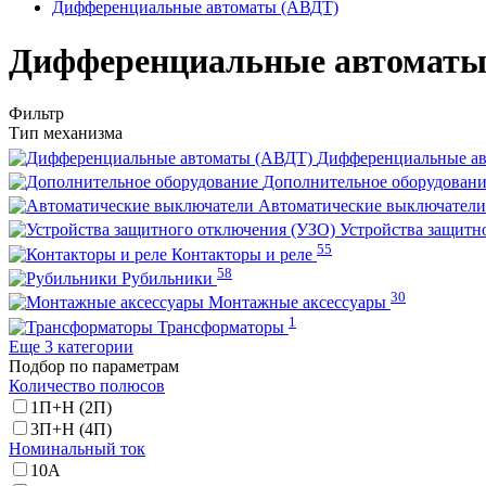
Дифференциальные автоматы (АВДТ)
Дифференциальные автоматы
Фильтр
Тип механизма
Дифференциальные а
Дополнительное оборудован
Автоматические выключател
Устройства защитн
55
Контакторы и реле
58
Рубильники
30
Монтажные аксессуары
1
Трансформаторы
Еще 3 категории
Подбор по параметрам
Количество полюсов
1П+Н (2П)
3П+Н (4П)
Номинальный ток
10А