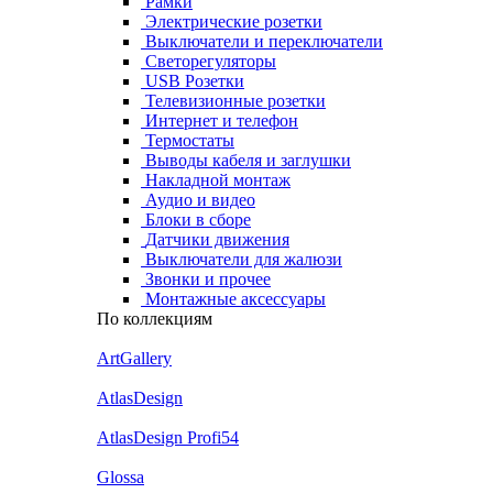
Рамки
Электрические розетки
Выключатели и переключатели
Светорегуляторы
USB Розетки
Телевизионные розетки
Интернет и телефон
Термостаты
Выводы кабеля и заглушки
Накладной монтаж
Аудио и видео
Блоки в сборе
Датчики движения
Выключатели для жалюзи
Звонки и прочее
Монтажные аксессуары
По коллекциям
ArtGallery
AtlasDesign
AtlasDesign Profi54
Glossa