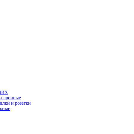
 ПВХ
ы арочные
илки и розетки
льные