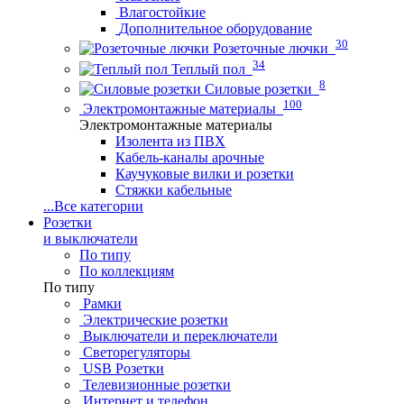
Влагостойкие
Дополнительное оборудование
30
Розеточные лючки
34
Теплый пол
8
Силовые розетки
100
Электромонтажные материалы
Электромонтажные материалы
Изолента из ПВХ
Кабель-каналы арочные
Каучуковые вилки и розетки
Стяжки кабельные
...
Все категории
Розетки
и выключатели
По типу
По коллекциям
По типу
Рамки
Электрические розетки
Выключатели и переключатели
Светорегуляторы
USB Розетки
Телевизионные розетки
Интернет и телефон