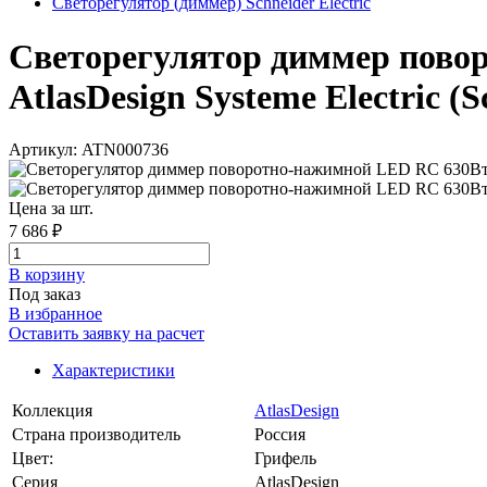
Светорегулятор (диммер) Schneider Electric
Светорегулятор диммер пово
AtlasDesign Systeme Electric (S
Артикул: ATN000736
Цена за шт.
7 686 ₽
В корзинy
Под заказ
В избранное
Оставить заявку на расчет
Характеристики
Коллекция
AtlasDesign
Страна производитель
Россия
Цвет:
Грифель
Серия
AtlasDesign