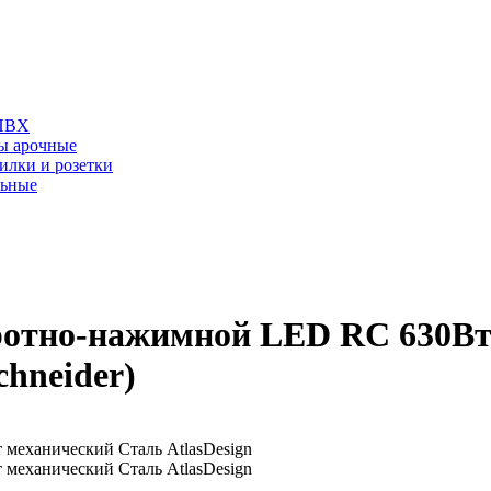
 ПВХ
ы арочные
илки и розетки
льные
ротно-нажимной LED RC 630Вт
chneider)