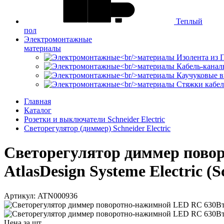
Теплый
пол
Электромонтажные
материалы
Изолента из
Кабель-канал
Каучуковые в
Стяжки кабе
Главная
Каталог
Розетки и выключатели Schneider Electric
Светорегулятор (диммер) Schneider Electric
Светорегулятор диммер пово
AtlasDesign Systeme Electric (S
Артикул: ATN000936
Цена за шт.