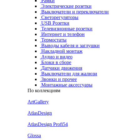
Рамки
Электрические розетки
Выключатели и переключатели
Светорегуляторы
USB Розетки
Телевизионные розетки
Интернет и телефон
Термостаты
Выводы кабеля и заглушки
Накладной монтаж
Аудио и видео
Блоки в сборе
Датчики движения
Выключатели для жалюзи
Звонки и прочее
Монтажные аксессуары
По коллекциям
ArtGallery
AtlasDesign
AtlasDesign Profi54
Glossa