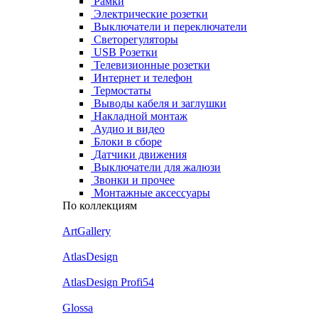
Рамки
Электрические розетки
Выключатели и переключатели
Светорегуляторы
USB Розетки
Телевизионные розетки
Интернет и телефон
Термостаты
Выводы кабеля и заглушки
Накладной монтаж
Аудио и видео
Блоки в сборе
Датчики движения
Выключатели для жалюзи
Звонки и прочее
Монтажные аксессуары
По коллекциям
ArtGallery
AtlasDesign
AtlasDesign Profi54
Glossa