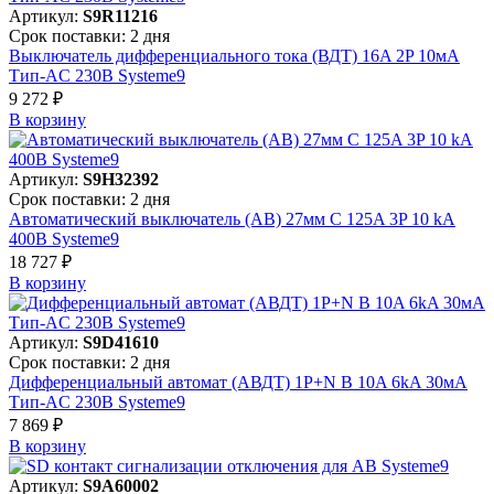
Артикул:
S9R11216
Срок поставки: 2 дня
Выключатель дифференциального тока (ВДТ) 16A 2P 10мА
Тип-AC 230В Systeme9
9 272 ₽
В корзинy
Артикул:
S9H32392
Срок поставки: 2 дня
Автоматический выключатель (АВ) 27мм C 125A 3P 10 kA
400В Systeme9
18 727 ₽
В корзинy
Артикул:
S9D41610
Срок поставки: 2 дня
Дифференциальный автомат (АВДТ) 1P+N B 10A 6kA 30мА
Тип-AC 230В Systeme9
7 869 ₽
В корзинy
Артикул:
S9A60002