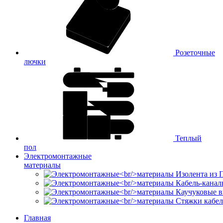
Розеточные
лючки
Теплый
пол
Электромонтажные
материалы
Изолента из
Кабель-канал
Каучуковые в
Стяжки кабе
Главная