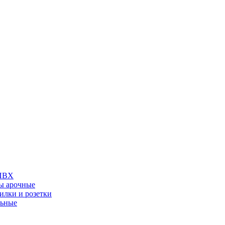
 ПВХ
ы арочные
илки и розетки
льные