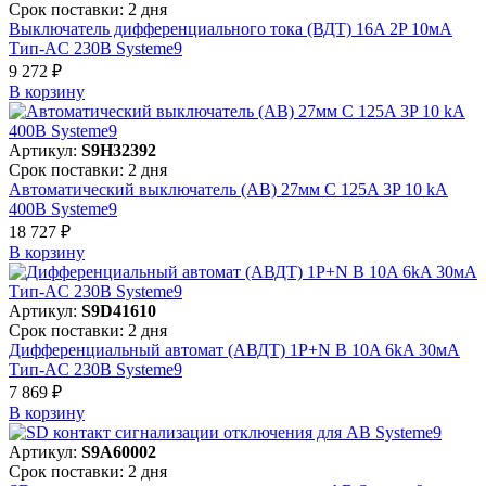
Срок поставки: 2 дня
Выключатель дифференциального тока (ВДТ) 16A 2P 10мА
Тип-AC 230В Systeme9
9 272 ₽
В корзинy
Артикул:
S9H32392
Срок поставки: 2 дня
Автоматический выключатель (АВ) 27мм C 125A 3P 10 kA
400В Systeme9
18 727 ₽
В корзинy
Артикул:
S9D41610
Срок поставки: 2 дня
Дифференциальный автомат (АВДТ) 1P+N B 10A 6kA 30мА
Тип-AC 230В Systeme9
7 869 ₽
В корзинy
Артикул:
S9A60002
Срок поставки: 2 дня