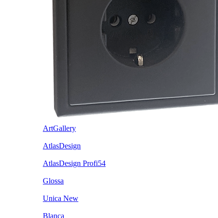
ArtGallery
AtlasDesign
AtlasDesign Profi54
Glossa
Unica New
Blanca