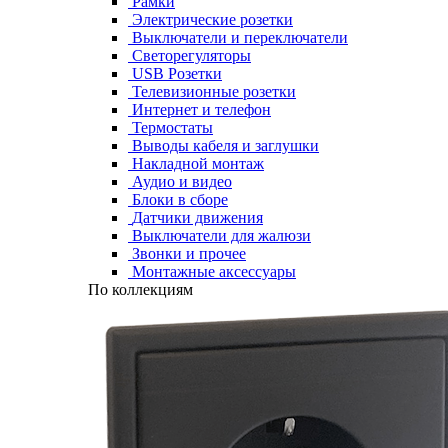
Рамки
Электрические розетки
Выключатели и переключатели
Светорегуляторы
USB Розетки
Телевизионные розетки
Интернет и телефон
Термостаты
Выводы кабеля и заглушки
Накладной монтаж
Аудио и видео
Блоки в сборе
Датчики движения
Выключатели для жалюзи
Звонки и прочее
Монтажные аксессуары
По коллекциям