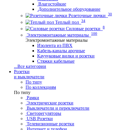
Влагостойкие
Дополнительное оборудование
30
Розеточные лючки
34
Теплый пол
8
Силовые розетки
100
Электромонтажные материалы
Электромонтажные материалы
Изолента из ПВХ
Кабель-каналы арочные
Каучуковые вилки и розетки
Стяжки кабельные
...
Все категории
Розетки
и выключатели
По типу
По коллекциям
По типу
Рамки
Электрические розетки
Выключатели и переключатели
Светорегуляторы
USB Розетки
Телевизионные розетки
Интернет и телефон