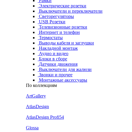
Рамки
Электрические розетки
Выключатели и переключатели
Светорегуляторы
USB Розетки
Телевизионные розетки
Интернет и телефон
Термостаты
Выводы кабеля и заглушки
Накладной монтаж
Аудио и видео
Блоки в сборе
Датчики движения
Выключатели для жалюзи
Звонки и прочее
Монтажные аксессуары
По коллекциям
ArtGallery
AtlasDesign
AtlasDesign Profi54
Glossa