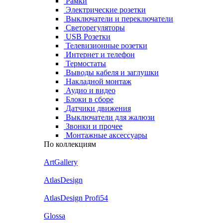
Рамки
Электрические розетки
Выключатели и переключатели
Светорегуляторы
USB Розетки
Телевизионные розетки
Интернет и телефон
Термостаты
Выводы кабеля и заглушки
Накладной монтаж
Аудио и видео
Блоки в сборе
Датчики движения
Выключатели для жалюзи
Звонки и прочее
Монтажные аксессуары
По коллекциям
ArtGallery
AtlasDesign
AtlasDesign Profi54
Glossa