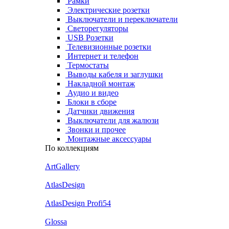
Рамки
Электрические розетки
Выключатели и переключатели
Светорегуляторы
USB Розетки
Телевизионные розетки
Интернет и телефон
Термостаты
Выводы кабеля и заглушки
Накладной монтаж
Аудио и видео
Блоки в сборе
Датчики движения
Выключатели для жалюзи
Звонки и прочее
Монтажные аксессуары
По коллекциям
ArtGallery
AtlasDesign
AtlasDesign Profi54
Glossa