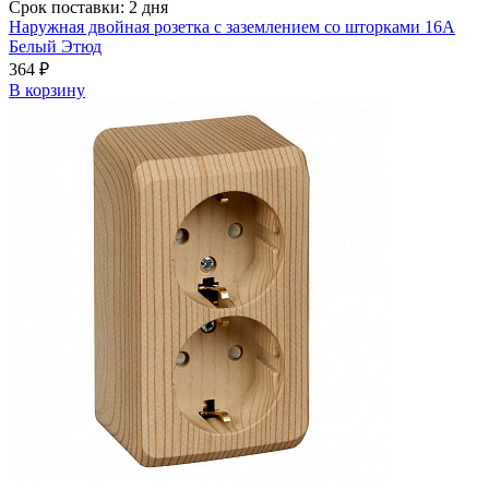
Срок поставки: 2 дня
Наружная двойная розетка с заземлением со шторками 16А
Белый Этюд
364 ₽
В корзинy