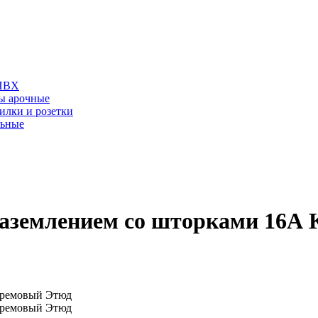
 ПВХ
ы арочные
илки и розетки
льные
заземлением со шторками 16А