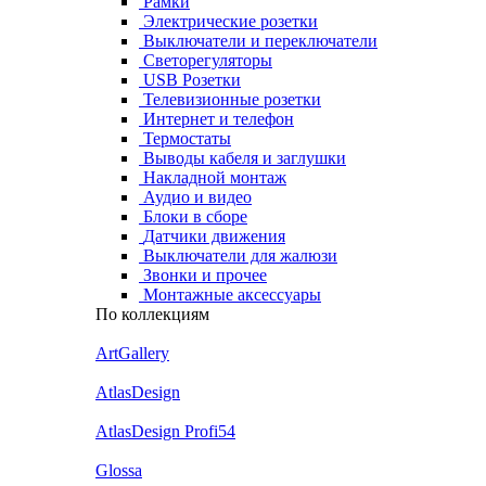
Рамки
Электрические розетки
Выключатели и переключатели
Светорегуляторы
USB Розетки
Телевизионные розетки
Интернет и телефон
Термостаты
Выводы кабеля и заглушки
Накладной монтаж
Аудио и видео
Блоки в сборе
Датчики движения
Выключатели для жалюзи
Звонки и прочее
Монтажные аксессуары
По коллекциям
ArtGallery
AtlasDesign
AtlasDesign Profi54
Glossa