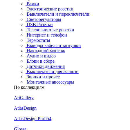
Рамки
Электрические розетки
Выключатели и переключатели
Светорегуляторы
USB Розетки
Телевизионные розетки
Интернет и телефон
Термостаты
Выводы кабеля и заглушки
Накладной монтаж
Аудио и видео
Блоки в сборе
Датчики движения
Выключатели для жалюзи
Звонки и прочее
Монтажные аксессуары
По коллекциям
ArtGallery
AtlasDesign
AtlasDesign Profi54
Glossa