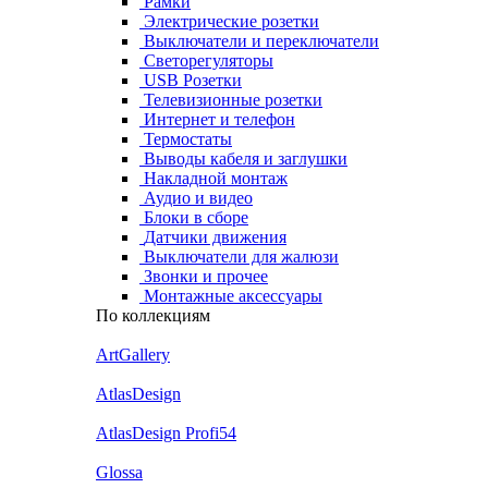
Рамки
Электрические розетки
Выключатели и переключатели
Светорегуляторы
USB Розетки
Телевизионные розетки
Интернет и телефон
Термостаты
Выводы кабеля и заглушки
Накладной монтаж
Аудио и видео
Блоки в сборе
Датчики движения
Выключатели для жалюзи
Звонки и прочее
Монтажные аксессуары
По коллекциям
ArtGallery
AtlasDesign
AtlasDesign Profi54
Glossa