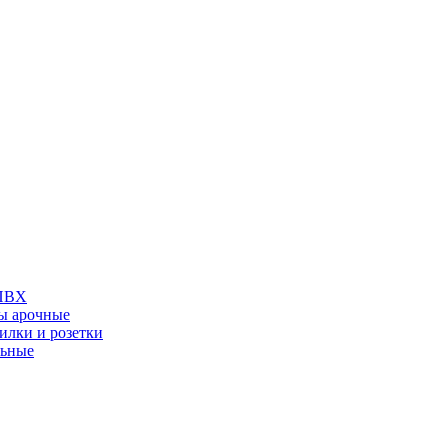
 ПВХ
ы арочные
илки и розетки
льные