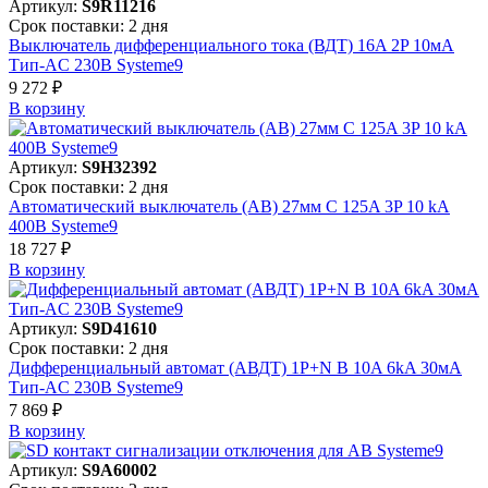
Артикул:
S9R11216
Срок поставки: 2 дня
Выключатель дифференциального тока (ВДТ) 16A 2P 10мА
Тип-AC 230В Systeme9
9 272 ₽
В корзинy
Артикул:
S9H32392
Срок поставки: 2 дня
Автоматический выключатель (АВ) 27мм C 125A 3P 10 kA
400В Systeme9
18 727 ₽
В корзинy
Артикул:
S9D41610
Срок поставки: 2 дня
Дифференциальный автомат (АВДТ) 1P+N B 10A 6kA 30мА
Тип-AC 230В Systeme9
7 869 ₽
В корзинy
Артикул:
S9A60002