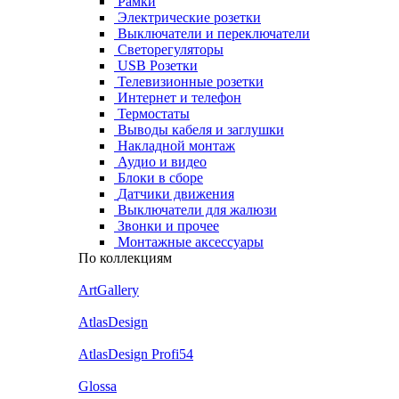
Рамки
Электрические розетки
Выключатели и переключатели
Светорегуляторы
USB Розетки
Телевизионные розетки
Интернет и телефон
Термостаты
Выводы кабеля и заглушки
Накладной монтаж
Аудио и видео
Блоки в сборе
Датчики движения
Выключатели для жалюзи
Звонки и прочее
Монтажные аксессуары
По коллекциям
ArtGallery
AtlasDesign
AtlasDesign Profi54
Glossa