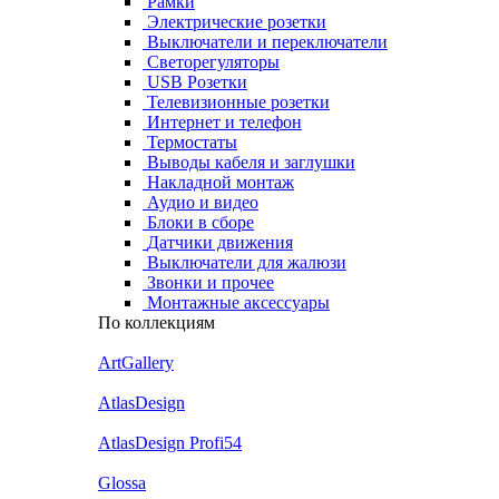
Рамки
Электрические розетки
Выключатели и переключатели
Светорегуляторы
USB Розетки
Телевизионные розетки
Интернет и телефон
Термостаты
Выводы кабеля и заглушки
Накладной монтаж
Аудио и видео
Блоки в сборе
Датчики движения
Выключатели для жалюзи
Звонки и прочее
Монтажные аксессуары
По коллекциям
ArtGallery
AtlasDesign
AtlasDesign Profi54
Glossa