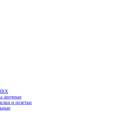
 ПВХ
ы арочные
илки и розетки
льные