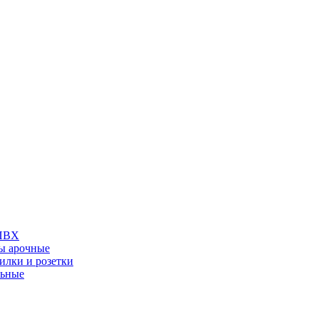
 ПВХ
ы арочные
илки и розетки
льные