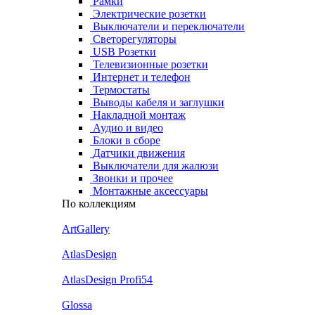
Рамки
Электрические розетки
Выключатели и переключатели
Светорегуляторы
USB Розетки
Телевизионные розетки
Интернет и телефон
Термостаты
Выводы кабеля и заглушки
Накладной монтаж
Аудио и видео
Блоки в сборе
Датчики движения
Выключатели для жалюзи
Звонки и прочее
Монтажные аксессуары
По коллекциям
ArtGallery
AtlasDesign
AtlasDesign Profi54
Glossa