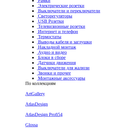
Рамки
Электрические розетки
Выключатели и переключатели
Светорегуляторы
USB Розетки
Телевизионные розетки
Интернет и телефон
Термостаты
Выводы кабеля и заглушки
Накладной монтаж
Аудио и видео
Блоки в сборе
Датчики движения
Выключатели для жалюзи
Звонки и прочее
Монтажные аксессуары
По коллекциям
ArtGallery
AtlasDesign
AtlasDesign Profi54
Glossa