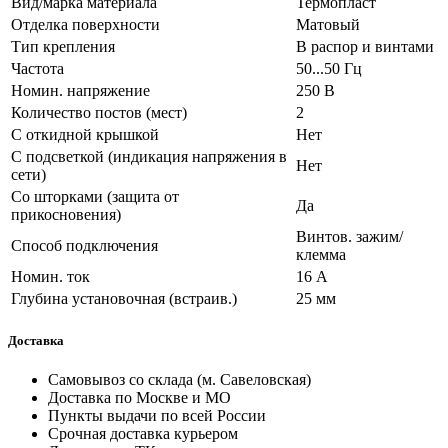
Вид/марка материала
Термопласт
Отделка поверхности
Матовый
Тип крепления
В распор и винтами
Частота
50...50 Гц
Номин. напряжение
250 В
Количество постов (мест)
2
С откидной крышкой
Нет
С подсветкой (индикация напряжения в
Нет
сети)
Со шторками (защита от
Да
прикосновения)
Винтов. зажим/
Способ подключения
клемма
Номин. ток
16 А
Глубина установочная (встраив.)
25 мм
Доставка
Самовывоз со склада (м. Савеловская)
Доставка по Москве и МО
Пункты выдачи по всей России
Срочная доставка курьером