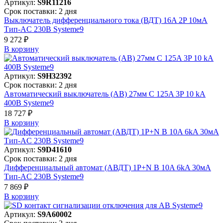
Артикул:
S9R11216
Срок поставки: 2 дня
Выключатель дифференциального тока (ВДТ) 16A 2P 10мА
Тип-AC 230В Systeme9
9 272 ₽
В корзинy
Артикул:
S9H32392
Срок поставки: 2 дня
Автоматический выключатель (АВ) 27мм C 125A 3P 10 kA
400В Systeme9
18 727 ₽
В корзинy
Артикул:
S9D41610
Срок поставки: 2 дня
Дифференциальный автомат (АВДТ) 1P+N B 10A 6kA 30мА
Тип-AC 230В Systeme9
7 869 ₽
В корзинy
Артикул:
S9A60002