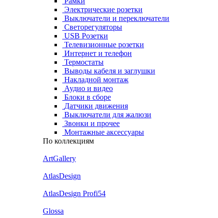
Рамки
Электрические розетки
Выключатели и переключатели
Светорегуляторы
USB Розетки
Телевизионные розетки
Интернет и телефон
Термостаты
Выводы кабеля и заглушки
Накладной монтаж
Аудио и видео
Блоки в сборе
Датчики движения
Выключатели для жалюзи
Звонки и прочее
Монтажные аксессуары
По коллекциям
ArtGallery
AtlasDesign
AtlasDesign Profi54
Glossa