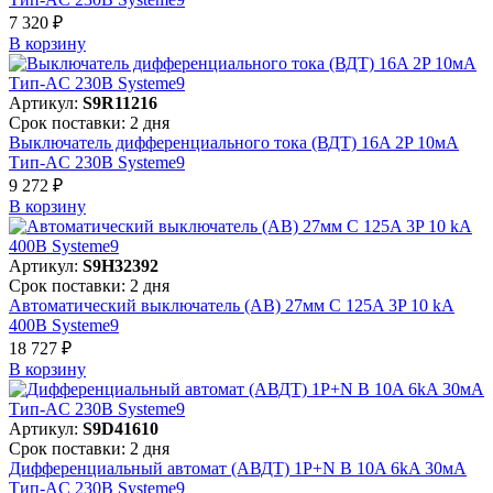
7 320 ₽
В корзинy
Артикул:
S9R11216
Срок поставки: 2 дня
Выключатель дифференциального тока (ВДТ) 16A 2P 10мА
Тип-AC 230В Systeme9
9 272 ₽
В корзинy
Артикул:
S9H32392
Срок поставки: 2 дня
Автоматический выключатель (АВ) 27мм C 125A 3P 10 kA
400В Systeme9
18 727 ₽
В корзинy
Артикул:
S9D41610
Срок поставки: 2 дня
Дифференциальный автомат (АВДТ) 1P+N B 10A 6kA 30мА
Тип-AC 230В Systeme9