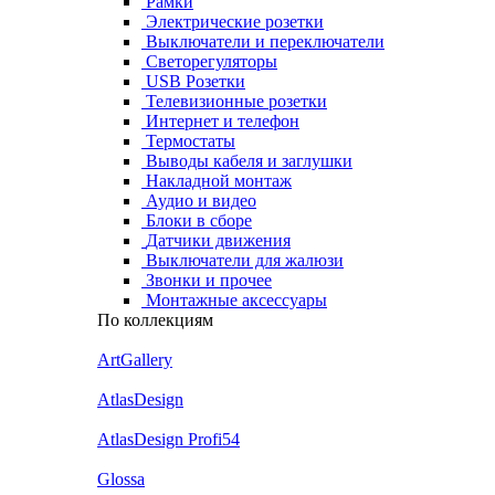
Рамки
Электрические розетки
Выключатели и переключатели
Светорегуляторы
USB Розетки
Телевизионные розетки
Интернет и телефон
Термостаты
Выводы кабеля и заглушки
Накладной монтаж
Аудио и видео
Блоки в сборе
Датчики движения
Выключатели для жалюзи
Звонки и прочее
Монтажные аксессуары
По коллекциям
ArtGallery
AtlasDesign
AtlasDesign Profi54
Glossa