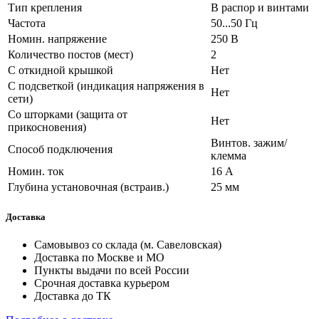
Тип крепления
В распор и винтами
Частота
50...50 Гц
Номин. напряжение
250 В
Количество постов (мест)
2
С откидной крышкой
Нет
С подсветкой (индикация напряжения в
Нет
сети)
Со шторками (защита от
Нет
прикосновения)
Винтов. зажим/
Способ подключения
клемма
Номин. ток
16 А
Глубина установочная (встраив.)
25 мм
Доставка
Самовывоз со склада (м. Савеловская)
Доставка по Москве и МО
Пункты выдачи по всей России
Срочная доставка курьером
Доставка до ТК