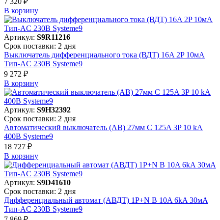
7 320 ₽
В корзинy
Артикул:
S9R11216
Срок поставки: 2 дня
Выключатель дифференциального тока (ВДТ) 16A 2P 10мА
Тип-AC 230В Systeme9
9 272 ₽
В корзинy
Артикул:
S9H32392
Срок поставки: 2 дня
Автоматический выключатель (АВ) 27мм C 125A 3P 10 kA
400В Systeme9
18 727 ₽
В корзинy
Артикул:
S9D41610
Срок поставки: 2 дня
Дифференциальный автомат (АВДТ) 1P+N B 10A 6kA 30мА
Тип-AC 230В Systeme9
7 869 ₽