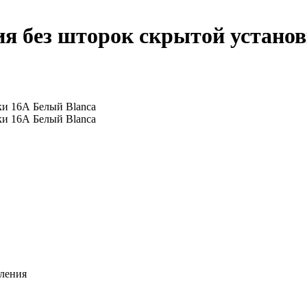
ия без шторок скрытой устано
мления