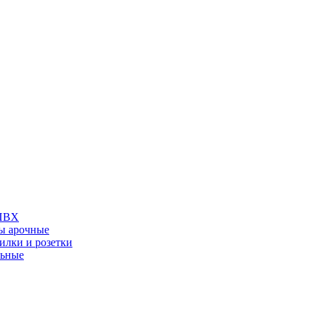
 ПВХ
ы арочные
илки и розетки
льные