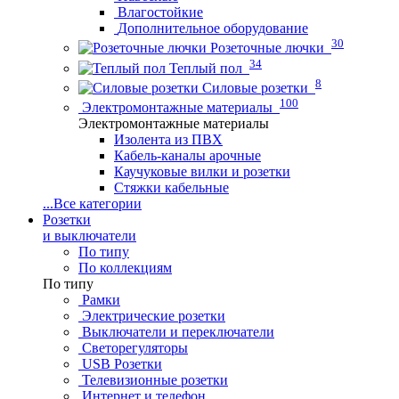
Влагостойкие
Дополнительное оборудование
30
Розеточные лючки
34
Теплый пол
8
Силовые розетки
100
Электромонтажные материалы
Электромонтажные материалы
Изолента из ПВХ
Кабель-каналы арочные
Каучуковые вилки и розетки
Стяжки кабельные
...
Все категории
Розетки
и выключатели
По типу
По коллекциям
По типу
Рамки
Электрические розетки
Выключатели и переключатели
Светорегуляторы
USB Розетки
Телевизионные розетки
Интернет и телефон