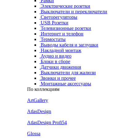
Рамки
Электрические розетки
Выключатели и переключатели
Светорегуляторы
USB Розетки
Телевизионные розетки
Интернет и телефон
Термостаты
Выводы кабеля и заглушки
Накладной монтаж
Аудио и видео
Блоки в сборе
Датчики движения
Выключатели для жалюзи
Звонки и прочее
Монтажные аксессуары
По коллекциям
ArtGallery
AtlasDesign
AtlasDesign Profi54
Glossa