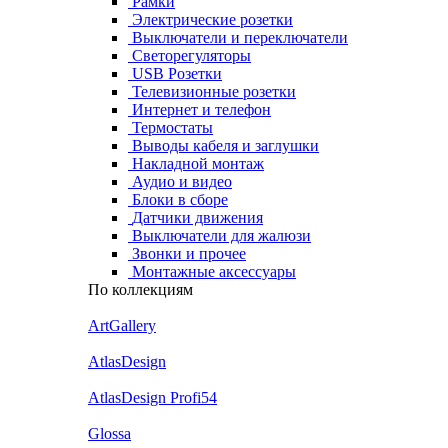
Рамки
Электрические розетки
Выключатели и переключатели
Светорегуляторы
USB Розетки
Телевизионные розетки
Интернет и телефон
Термостаты
Выводы кабеля и заглушки
Накладной монтаж
Аудио и видео
Блоки в сборе
Датчики движения
Выключатели для жалюзи
Звонки и прочее
Монтажные аксессуары
По коллекциям
ArtGallery
AtlasDesign
AtlasDesign Profi54
Glossa