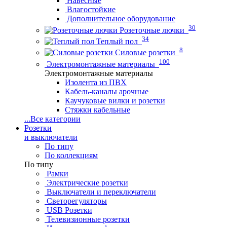
Навесные
Влагостойкие
Дополнительное оборудование
30
Розеточные лючки
34
Теплый пол
8
Силовые розетки
100
Электромонтажные материалы
Электромонтажные материалы
Изолента из ПВХ
Кабель-каналы арочные
Каучуковые вилки и розетки
Стяжки кабельные
...
Все категории
Розетки
и выключатели
По типу
По коллекциям
По типу
Рамки
Электрические розетки
Выключатели и переключатели
Светорегуляторы
USB Розетки
Телевизионные розетки