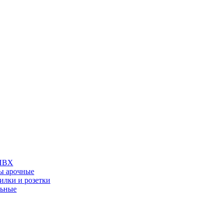
 ПВХ
ы арочные
илки и розетки
льные