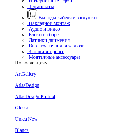
Интернет и телефон
Термостаты
Выводы кабеля и заглушки
Накладной монтаж
Аудио и видео
Блоки в сборе
Датчики движения
Выключатели для жалюзи
Звонки и прочее
Монтажные аксессуары
По коллекциям
ArtGallery
AtlasDesign
AtlasDesign Profi54
Glossa
Unica New
Blanca