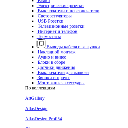
Рамки
Электрические розетки
Выключатели и переключатели
Светорегуляторы
USB Розетки
Телевизионные розетки
Интернет и телефон
Термостаты
Выводы кабеля и заглушки
Накладной монтаж
Аудио и видео
Блоки в сборе
Датчики движения
Выключатели для жалюзи
Звонки и прочее
Монтажные аксессуары
По коллекциям
ArtGallery
AtlasDesign
AtlasDesign Profi54