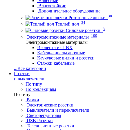
Навесные
Влагостойкие
Дополнительное оборудование
30
Розеточные лючки
34
Теплый пол
8
Силовые розетки
100
Электромонтажные материалы
Электромонтажные материалы
Изолента из ПВХ
Кабель-каналы арочные
Каучуковые вилки и розетки
Стяжки кабельные
...
Все категории
Розетки
и выключатели
По типу
По коллекциям
По типу
Рамки
Электрические розетки
Выключатели и переключатели
Светорегуляторы
USB Розетки
Телевизионные розетки