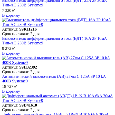
Выключатель дифференциального тока (ВДТ) 25A 2P 30мА
Тип-AC 230В Systeme9
7 320 ₽
В корзинy
Артикул:
S9R11216
Срок поставки: 2 дня
Выключатель дифференциального тока (ВДТ) 16A 2P 10мА
Тип-AC 230В Systeme9
9 272 ₽
В корзинy
Артикул:
S9H32392
Срок поставки: 2 дня
Автоматический выключатель (АВ) 27мм C 125A 3P 10 kA
400В Systeme9
18 727 ₽
В корзинy
Артикул:
S9D41610
Срок поставки: 2 дня
Дифференциальный автомат (АВДТ) 1P+N B 10A 6kA 30мА