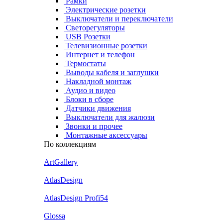
Рамки
Электрические розетки
Выключатели и переключатели
Светорегуляторы
USB Розетки
Телевизионные розетки
Интернет и телефон
Термостаты
Выводы кабеля и заглушки
Накладной монтаж
Аудио и видео
Блоки в сборе
Датчики движения
Выключатели для жалюзи
Звонки и прочее
Монтажные аксессуары
По коллекциям
ArtGallery
AtlasDesign
AtlasDesign Profi54
Glossa