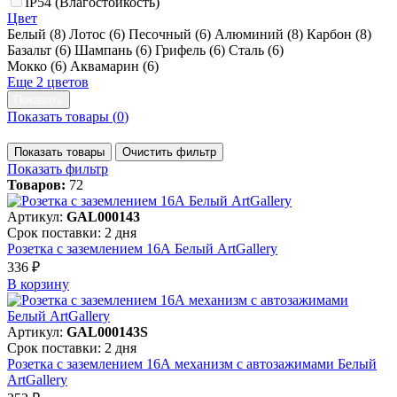
IP54 (Влагостойкость)
Цвет
Белый (
8
)
Лотос (
6
)
Песочный (
6
)
Алюминий (
8
)
Карбон (
8
)
Базальт (
6
)
Шампань (
6
)
Грифель (
6
)
Сталь (
6
)
Мокко (
6
)
Аквамарин (
6
)
Еще 2 цветов
Показать товары (
0
)
Показать товары
Очистить фильтр
Показать фильтр
Товаров:
72
Артикул:
GAL000143
Срок поставки: 2 дня
Розетка с заземлением 16А Белый ArtGallery
336 ₽
В корзинy
Артикул:
GAL000143S
Срок поставки: 2 дня
Розетка с заземлением 16А механизм с автозажимами Белый
ArtGallery