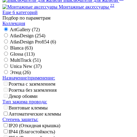
Выключатели для жалюзи
22
Монтажные аксессуары
Еще 6 категорий
Подбор по параметрам
Коллекция
ArtGallery (
72
)
AtlasDesign (
254
)
AtlasDesign Profi54 (
6
)
Blanca (
63
)
Glossa (
113
)
MultiTrack (
51
)
Unica New (
37
)
Этюд (
26
)
Назначение/применение:
Розетка с заземлением
Розетка без заземления
Декор обоями
Тип зажима провода:
Винтовые клеммы
Автоматические клеммы
Степень защиты:
IP20 (Откидная крышка)
IP44 (Влагостойкость)