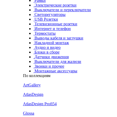
Рамки
Электрические розетки
Выключатели и переключатели
Светорегуляторы
USB Розетки
Телевизионные розетки
Интернет и телефон
Термостаты
Выводы кабеля и заглушки
Накладной монтаж
Аудио и видео
Блоки в сборе
Датчики движения
Выключатели для жалюзи
Звонки и прочее
Монтажные аксессуары
По коллекциям
ArtGallery
AtlasDesign
AtlasDesign Profi54
Glossa