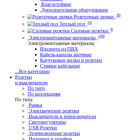
Влагостойкие
Дополнительное оборудование
30
Розеточные лючки
34
Теплый пол
8
Силовые розетки
100
Электромонтажные материалы
Электромонтажные материалы
Изолента из ПВХ
Кабель-каналы арочные
Каучуковые вилки и розетки
Стяжки кабельные
...
Все категории
Розетки
и выключатели
По типу
По коллекциям
По типу
Рамки
Электрические розетки
Выключатели и переключатели
Светорегуляторы
USB Розетки
Телевизионные розетки
Интернет и телефон